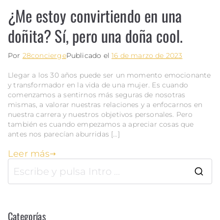
¿Me estoy convirtiendo en una
doñita? Sí, pero una doña cool.
Por
28concierge
Publicado el
16 de marzo de 2023
Llegar a los 30 años puede ser un momento emocionante
y transformador en la vida de una mujer. Es cuando
comenzamos a sentirnos más seguras de nosotras
mismas, a valorar nuestras relaciones y a enfocarnos en
nuestra carrera y nuestros objetivos personales. Pero
también es cuando empezamos a apreciar cosas que
antes nos parecían aburridas […]
Leer más
Categorías