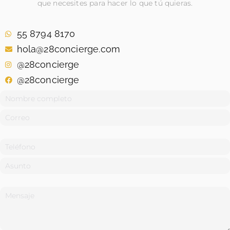
que necesites para hacer lo que tú quieras.
55 8794 8170
hola@28concierge.com
@28concierge
@28concierge