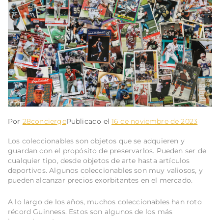
Por
28concierge
Publicado el
16 de noviembre de 2023
Los coleccionables son objetos que se adquieren y
guardan con el propósito de preservarlos. Pueden ser de
cualquier tipo, desde objetos de arte hasta artículos
deportivos. Algunos coleccionables son muy valiosos, y
pueden alcanzar precios exorbitantes en el mercado.
A lo largo de los años, muchos coleccionables han roto
récord Guinness. Estos son algunos de los más