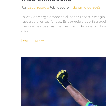
Por
28concierge
Publicado el
1 de junio de 2022
En 28 Concierge amamos el poder repartir magia, 
nuestros clientes felices. Es conocido que Starbuc
que una de nuestras clientes nos pidió que por fa
2022 […]
Leer más