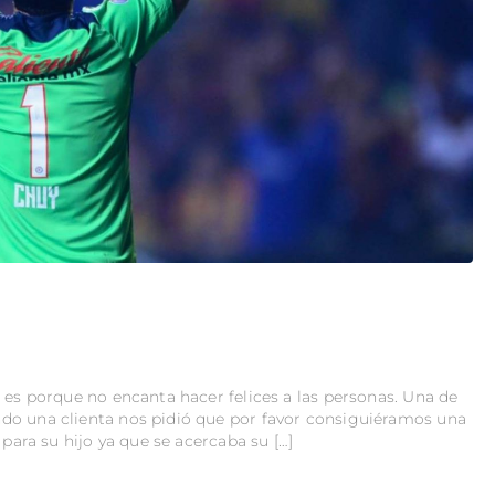
 es porque no encanta hacer felices a las personas. Una de
do una clienta nos pidió que por favor consiguiéramos una
 para su hijo ya que se acercaba su […]