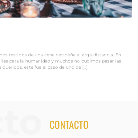
mos testigos de una cena navideña a larga distancia. En
iles para la humanidad y muchos no pudimos pasar las
 queridos, este fue el caso de uno de […]
CONTACTO