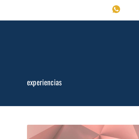
55 8794
28 Concierge
experiencias