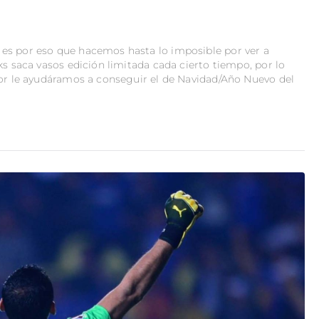
es por eso que hacemos hasta lo imposible por ver a
ks saca vasos edición limitada cada cierto tiempo, por lo
vor le ayudáramos a conseguir el de Navidad/Año Nuevo del