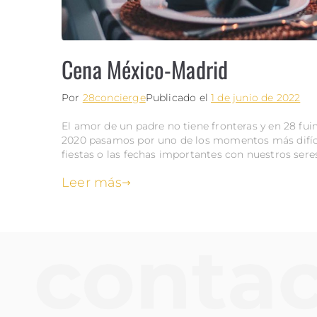
Cena México-Madrid
Por
28concierge
Publicado el
1 de junio de 2022
El amor de un padre no tiene fronteras y en 28 fui
2020 pasamos por uno de los momentos más difíc
fiestas o las fechas importantes con nuestros seres
Leer más