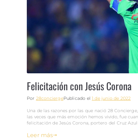
Felicitación con Jesús Corona
Por
28concierge
Publicado el
1 de junio de 2022
Una de las razones por las que nació 28 Concierge,
las veces que más emoción hemos vivido, fue cuan
felicitación de Jesús Corona, portero del Cruz Azul
Leer más