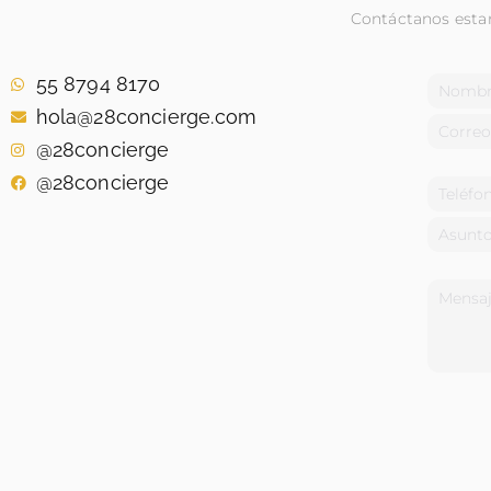
Contáctanos estar
55 8794 8170
hola@28concierge.com
@28concierge
@28concierge