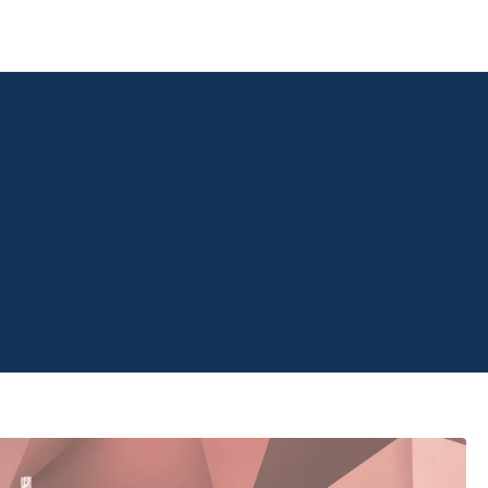
 8170
28 CONCIERGE
SERVI